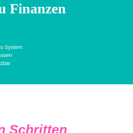
u Finanzen
tes System
assen
tzbar
n Schritten