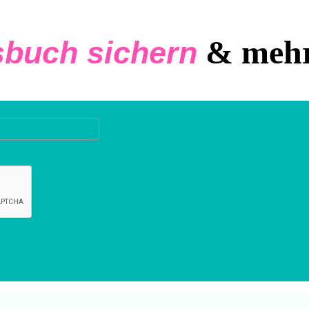
& mehr 
sbuch sichern