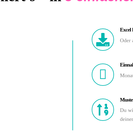
Excel
Oder a
Einna
Monat
Muster
Du wir
deine